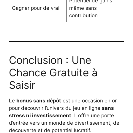
Potentiel de gains
Gagner pour de vrai
même sans
contribution
Conclusion : Une
Chance Gratuite à
Saisir
Le
bonus sans dépôt
est une occasion en or
pour découvrir l’univers du jeu en ligne
sans
stress ni investissement
. Il offre une porte
d’entrée vers un monde de divertissement, de
découverte et de potentiel lucratif.