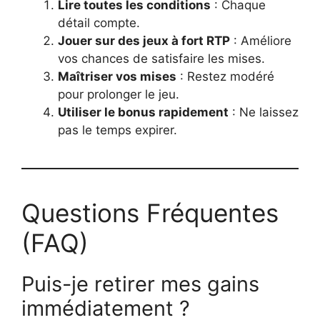
Lire toutes les conditions
: Chaque
détail compte.
Jouer sur des jeux à fort RTP
: Améliore
vos chances de satisfaire les mises.
Maîtriser vos mises
: Restez modéré
pour prolonger le jeu.
Utiliser le bonus rapidement
: Ne laissez
pas le temps expirer.
Questions Fréquentes
(FAQ)
Puis-je retirer mes gains
immédiatement ?