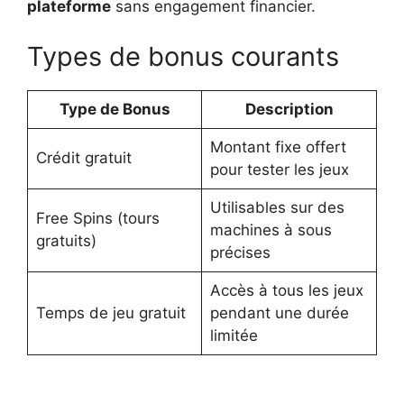
plateforme
sans engagement financier.
Types de bonus courants
Type de Bonus
Description
Montant fixe offert
Crédit gratuit
pour tester les jeux
Utilisables sur des
Free Spins (tours
machines à sous
gratuits)
précises
Accès à tous les jeux
Temps de jeu gratuit
pendant une durée
limitée