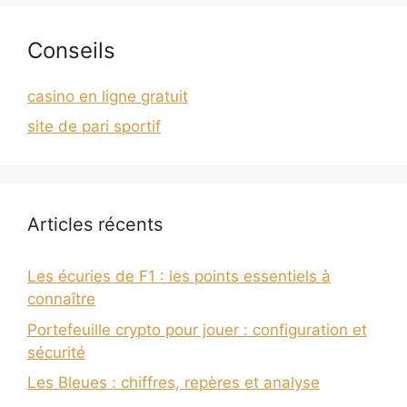
Conseils
casino en ligne gratuit
site de pari sportif
Articles récents
Les écuries de F1 : les points essentiels à
connaître
Portefeuille crypto pour jouer : configuration et
sécurité
Les Bleues : chiffres, repères et analyse