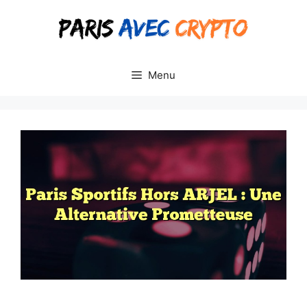
Aller
au
contenu
Menu