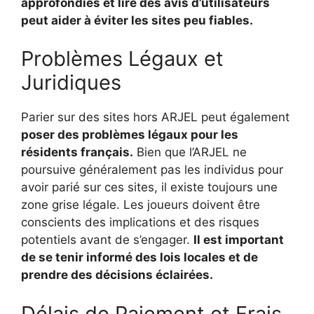
approfondies et lire des avis d’utilisateurs
peut aider à éviter les sites peu fiables.
Problèmes Légaux et
Juridiques
Parier sur des sites hors ARJEL peut également
poser des problèmes légaux pour les
résidents français.
Bien que l’ARJEL ne
poursuive généralement pas les individus pour
avoir parié sur ces sites, il existe toujours une
zone grise légale. Les joueurs doivent être
conscients des implications et des risques
potentiels avant de s’engager.
Il est important
de se tenir informé des lois locales et de
prendre des décisions éclairées.
Délais de Paiement et Frais