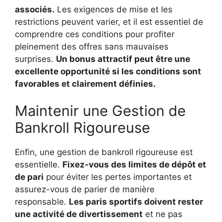
associés.
Les exigences de mise et les
restrictions peuvent varier, et il est essentiel de
comprendre ces conditions pour profiter
pleinement des offres sans mauvaises
surprises.
Un bonus attractif peut être une
excellente opportunité si les conditions sont
favorables et clairement définies.
Maintenir une Gestion de
Bankroll Rigoureuse
Enfin, une gestion de bankroll rigoureuse est
essentielle.
Fixez-vous des limites de dépôt et
de pari
pour éviter les pertes importantes et
assurez-vous de parier de manière
responsable.
Les paris sportifs doivent rester
une activité de divertissement
et ne pas