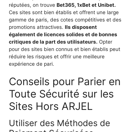
réputées, on trouve
Bet365, 1xBet et Unibet.
Ces sites sont bien établis et offrent une large
gamme de paris, des cotes compétitives et des
promotions attractives.
Ils disposent
également de licences solides et de bonnes
critiques de la part des utilisateurs.
Opter
pour des sites bien connus et bien établis peut
réduire les risques et offrir une meilleure
expérience de pari.
Conseils pour Parier en
Toute Sécurité sur les
Sites Hors ARJEL
Utiliser des Méthodes de