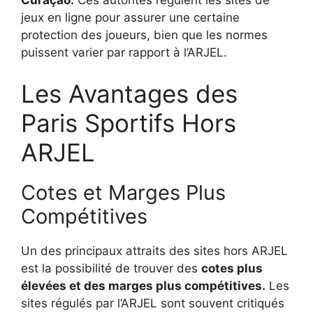
jeux en ligne pour assurer une certaine
protection des joueurs, bien que les normes
puissent varier par rapport à l’ARJEL.
Les Avantages des
Paris Sportifs Hors
ARJEL
Cotes et Marges Plus
Compétitives
Un des principaux attraits des sites hors ARJEL
est la possibilité de trouver des
cotes plus
élevées et des marges plus compétitives.
Les
sites régulés par l’ARJEL sont souvent critiqués