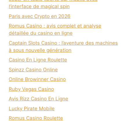
l’interface de magical spin
Paris avec Crypto en 2026
Romus Casino : avis complet et analyse
détaillée du casino en ligne
Captain Slots Casino : l’aventure des machines
à sous nouvelle génération
Casino En Ligne Roulette
Spinzz Casino Online
Online Browinner Casino
Ruby Vegas Casino
Avis Rizz Casino En Ligne
Lucky Pirate Mobile
Romus Casino Roulette