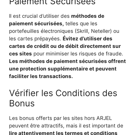
Paiement Sécurisées
Il est crucial d’utiliser des
méthodes de
paiement sécurisées,
telles que les
portefeuilles électroniques (Skrill, Neteller) ou
les cartes prépayées.
Évitez d’utiliser des
cartes de crédit ou de débit directement sur
ces sites
pour minimiser les risques de fraude.
Les méthodes de paiement sécurisées offrent
une protection supplémentaire et peuvent
faciliter les transactions.
Vérifier les Conditions des
Bonus
Les bonus offerts par les sites hors ARJEL
peuvent être attractifs, mais il est important de
lire attentivement les termes et conditions