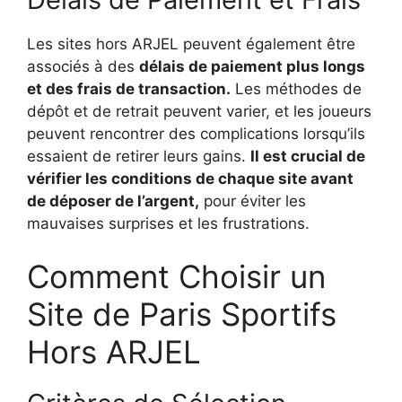
Les sites hors ARJEL peuvent également être
associés à des
délais de paiement plus longs
et des frais de transaction.
Les méthodes de
dépôt et de retrait peuvent varier, et les joueurs
peuvent rencontrer des complications lorsqu’ils
essaient de retirer leurs gains.
Il est crucial de
vérifier les conditions de chaque site avant
de déposer de l’argent,
pour éviter les
mauvaises surprises et les frustrations.
Comment Choisir un
Site de Paris Sportifs
Hors ARJEL