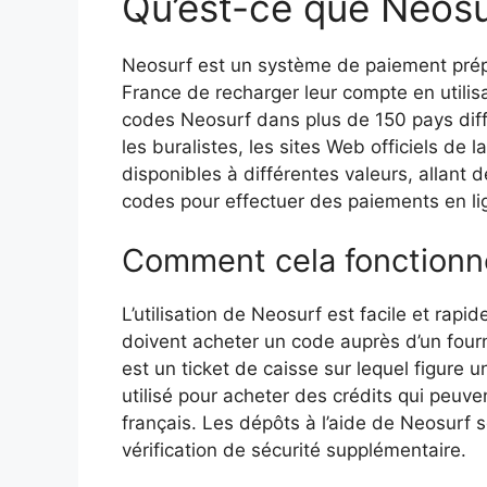
Qu’est-ce que Neosu
Neosurf est un système de paiement prép
France de recharger leur compte en utili
codes Neosurf dans plus de 150 pays diff
les buralistes, les sites Web officiels de 
disponibles à différentes valeurs, allant 
codes pour effectuer des paiements en li
Comment cela fonctionne
L’utilisation de Neosurf est facile et rapi
doivent acheter un code auprès d’un fourn
est un ticket de caisse sur lequel figure 
utilisé pour acheter des crédits qui peuven
français. Les dépôts à l’aide de Neosurf 
vérification de sécurité supplémentaire.