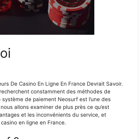
oi
urs De Casino En Ligne En France Devrait Savoir.
ce recherchent constamment des méthodes de
Le système de paiement Neosurf est l’une des
 nous allons examiner de plus près ce qu’est
ntages et les inconvénients du service, et
e casino en ligne en France.