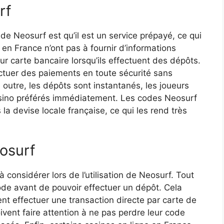
rf
de Neosurf est qu’il est un service prépayé, ce qui
e en France n’ont pas à fournir d’informations
r carte bancaire lorsqu’ils effectuent des dépôts.
ectuer des paiements en toute sécurité sans
n outre, les dépôts sont instantanés, les joueurs
asino préférés immédiatement. Les codes Neosurf
la devise locale française, ce qui les rend très
osurf
 considérer lors de l’utilisation de Neosurf. Tout
ode avant de pouvoir effectuer un dépôt. Cela
t effectuer une transaction directe par carte de
oivent faire attention à ne pas perdre leur code