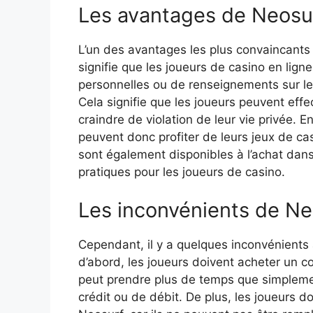
Les avantages de Neosu
L’un des avantages les plus convaincants 
signifie que les joueurs de casino en lign
personnelles ou de renseignements sur leu
Cela signifie que les joueurs peuvent eff
craindre de violation de leur vie privée. E
peuvent donc profiter de leurs jeux de c
sont également disponibles à l’achat dans 
pratiques pour les joueurs de casino.
Les inconvénients de Ne
Cependant, il y a quelques inconvénients à
d’abord, les joueurs doivent acheter un c
peut prendre plus de temps que simplemen
crédit ou de débit. De plus, les joueurs d