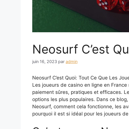
Neosurf C’est Qu
juin 16, 2023
par
admin
Neosurf C’est Quoi: Tout Ce Que Les Joue
Les joueurs de casino en ligne en Fran
paiement sûres, pratiques et efficaces. 
options les plus populaires. Dans ce blog,
Neosurf, comment cela fonctionne, les ava
pourquoi il est si idéal pour les joueurs d