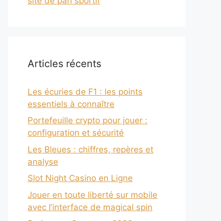
site de pari sportif
Articles récents
Les écuries de F1 : les points
essentiels à connaître
Portefeuille crypto pour jouer :
configuration et sécurité
Les Bleues : chiffres, repères et
analyse
Slot Night Casino en Ligne
Jouer en toute liberté sur mobile
avec l’interface de magical spin