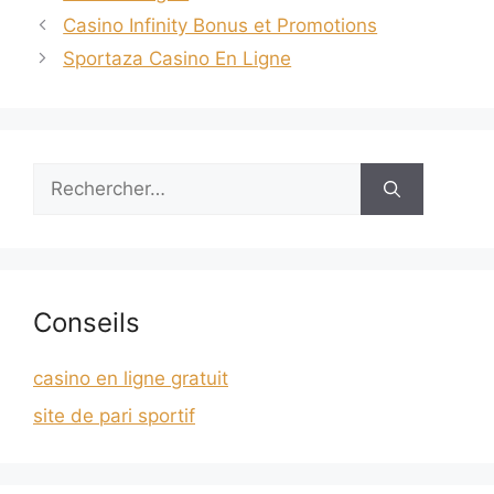
Casino Infinity Bonus et Promotions
Sportaza Casino En Ligne
Rechercher :
Conseils
casino en ligne gratuit
site de pari sportif