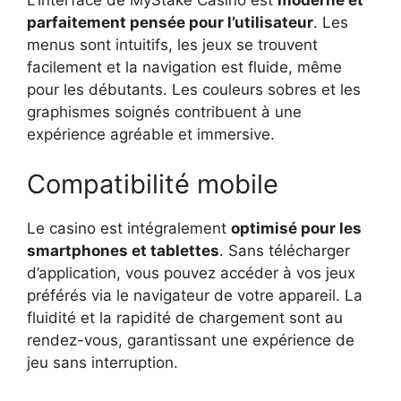
L’interface de MyStake Casino est
moderne et
parfaitement pensée pour l’utilisateur
. Les
menus sont intuitifs, les jeux se trouvent
facilement et la navigation est fluide, même
pour les débutants. Les couleurs sobres et les
graphismes soignés contribuent à une
expérience agréable et immersive.
Compatibilité mobile
Le casino est intégralement
optimisé pour les
smartphones et tablettes
. Sans télécharger
d’application, vous pouvez accéder à vos jeux
préférés via le navigateur de votre appareil. La
fluidité et la rapidité de chargement sont au
rendez-vous, garantissant une expérience de
jeu sans interruption.