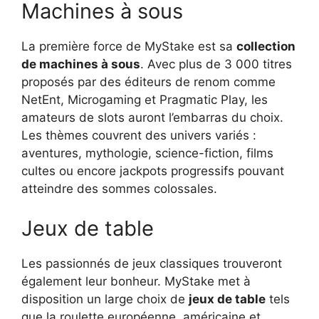
Machines à sous
La première force de MyStake est sa
collection
de machines à sous
. Avec plus de 3 000 titres
proposés par des éditeurs de renom comme
NetEnt, Microgaming et Pragmatic Play, les
amateurs de slots auront l’embarras du choix.
Les thèmes couvrent des univers variés :
aventures, mythologie, science-fiction, films
cultes ou encore jackpots progressifs pouvant
atteindre des sommes colossales.
Jeux de table
Les passionnés de jeux classiques trouveront
également leur bonheur. MyStake met à
disposition un large choix de
jeux de table
tels
que la roulette européenne, américaine et