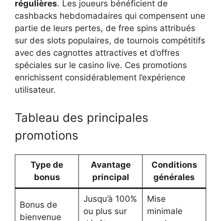
régulières
. Les joueurs bénéficient de
cashbacks hebdomadaires qui compensent une
partie de leurs pertes, de free spins attribués
sur des slots populaires, de tournois compétitifs
avec des cagnottes attractives et d’offres
spéciales sur le casino live. Ces promotions
enrichissent considérablement l’expérience
utilisateur.
Tableau des principales
promotions
Type de
Avantage
Conditions
bonus
principal
générales
Jusqu’à 100%
Mise
Bonus de
ou plus sur
minimale
bienvenue