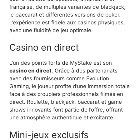
française, de multiples variantes de blackjack,
le baccarat et différentes versions de poker.
L’expérience est fidèle aux casinos physiques,
avec une fluidité de jeu optimale.
Casino en direct
L’un des points forts de MyStake est son
casino en direct
. Grâce à des partenariats
avec des fournisseurs comme Evolution
Gaming, le joueur profite d’une immersion totale
face à des croupiers professionnels filmés en
direct. Roulette, blackjack, baccarat et game
shows innovants font partie de l’offre, offrant
une atmosphère authentique et excitante.
Mini-jeux exclusifs