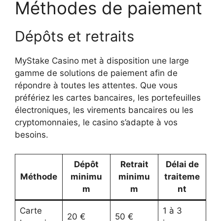
Méthodes de paiement
Dépôts et retraits
MyStake Casino met à disposition une large
gamme de solutions de paiement afin de
répondre à toutes les attentes. Que vous
préfériez les cartes bancaires, les portefeuilles
électroniques, les virements bancaires ou les
cryptomonnaies, le casino s’adapte à vos
besoins.
Dépôt
Retrait
Délai de
Méthode
minimu
minimu
traiteme
m
m
nt
Carte
1 à 3
20 €
50 €