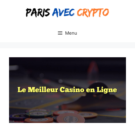
Aller
au
contenu
Menu