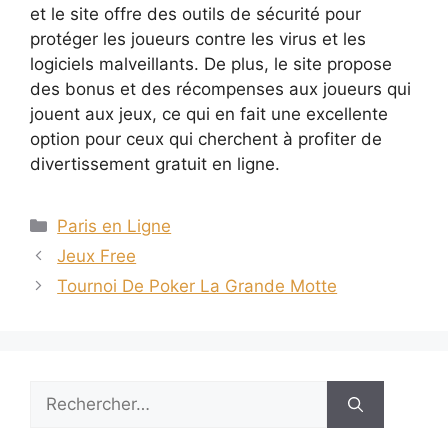
et le site offre des outils de sécurité pour
protéger les joueurs contre les virus et les
logiciels malveillants. De plus, le site propose
des bonus et des récompenses aux joueurs qui
jouent aux jeux, ce qui en fait une excellente
option pour ceux qui cherchent à profiter de
divertissement gratuit en ligne.
Catégories
Paris en Ligne
Jeux Free
Tournoi De Poker La Grande Motte
Rechercher :