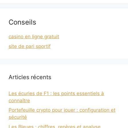
Conseils
casino en ligne gratuit
site de pari sportif
Articles récents
Les écuries de F1 : les points essentiels à
connaître
Portefeuille crypto pour jouer : configuration et
sécurité
Les Bleues : chiffres, repères et analyse