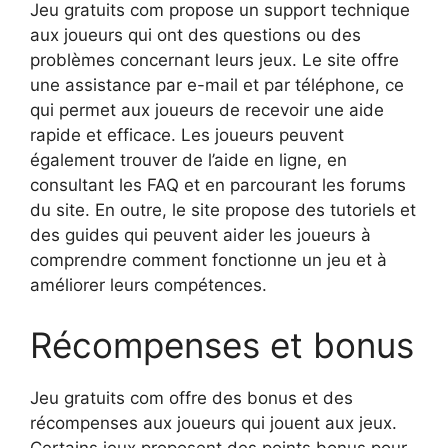
Jeu gratuits com propose un support technique
aux joueurs qui ont des questions ou des
problèmes concernant leurs jeux. Le site offre
une assistance par e-mail et par téléphone, ce
qui permet aux joueurs de recevoir une aide
rapide et efficace. Les joueurs peuvent
également trouver de l’aide en ligne, en
consultant les FAQ et en parcourant les forums
du site. En outre, le site propose des tutoriels et
des guides qui peuvent aider les joueurs à
comprendre comment fonctionne un jeu et à
améliorer leurs compétences.
Récompenses et bonus
Jeu gratuits com offre des bonus et des
récompenses aux joueurs qui jouent aux jeux.
Certains jeux proposent des points bonus pour