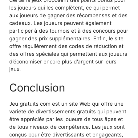
les joueurs qui les complètent, ce qui permet
aux joueurs de gagner des récompenses et des
cadeaux. Les joueurs peuvent également
participer à des tournois et à des concours pour
gagner des prix supplémentaires. Enfin, le site
offre régulièrement des codes de réduction et
des offres spéciales qui permettent aux joueurs
d’économiser encore plus d’argent sur leurs
jeux.
Conclusion
Jeu gratuits com est un site Web qui offre une
variété de divertissements gratuits qui peuvent
être appréciés par les joueurs de tous âges et
de tous niveaux de compétence. Les jeux sont
conçus pour être divertissants et engageants,