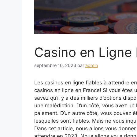
Casino en Ligne 
septembre 10, 2023
par
admin
Les casinos en ligne fiables à attendre e
casinos en ligne en France! Si vous êtes 
savez qu’il y a des milliers d’options disp
une malédiction. D’un côté, vous avez un 
paiement. D’un autre côté, vous pouvez êt
lesquelles sont fiables. Mais ne vous inq
Dans cet article, nous allons vous donner
attendre en 2023. Nous allons vous donne