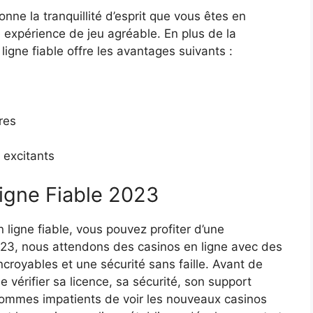
onne la tranquillité d’esprit que vous êtes en
e expérience de jeu agréable. En plus de la
n ligne fiable offre les avantages suivants :
res
 excitants
Ligne Fiable 2023
 ligne fiable, vous pouvez profiter d’une
023, nous attendons des casinos en ligne avec des
royables et une sécurité sans faille. Avant de
e vérifier sa licence, sa sécurité, son support
sommes impatients de voir les nouveaux casinos