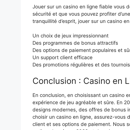
Jouer sur un casino en ligne fiable vous d
sécurité et que vous pouvez profiter d’un
tranquillité d’esprit, jouer sur un casino e
Un choix de jeux impressionnant
Des programmes de bonus attractifs
Des options de paiement populaires et sû
Un support client efficace
Des promotions régulières et des tournois
Conclusion : Casino en 
En conclusion, en choisissant un casino en
expérience de jeu agréable et sûre. En 2
designs modernes, des offres de bonus inc
choisir un casino en ligne, assurez-vous d
client et ses options de paiement. Nous 