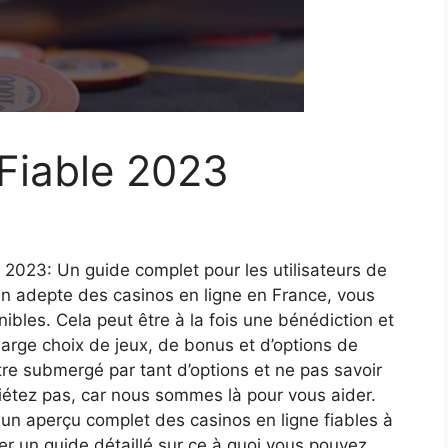
Fiable 2023
n 2023: Un guide complet pour les utilisateurs de
un adepte des casinos en ligne en France, vous
onibles. Cela peut être à la fois une bénédiction et
large choix de jeux, de bonus et d’options de
re submergé par tant d’options et ne pas savoir
uiétez pas, car nous sommes là pour vous aider.
 un aperçu complet des casinos en ligne fiables à
r un guide détaillé sur ce à quoi vous pouvez